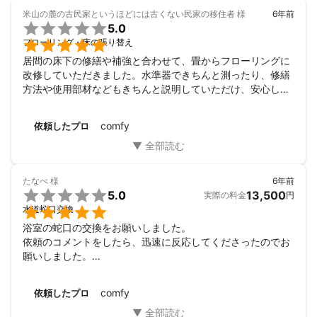
米山の麓の古民家というほどには古くない民家の移住者
様
6年前

5.0

フローリング・床の張り替え
居間の床下の修繕や補強と合わせて、畳からフローリングに
改修していただきました。水準器できちんと測ったり、修繕
方法や使用部材などもきちんと説明していただけ、安心して
工事をしてもらうことが出来ました。もし今後も台所や他の
部屋の床のリフォームをすることがあったら、またこちらに
comfy
依頼したプロ
お願いしたいと思います。
たなべ
様
6年前

5.0
13,500
実際の料金
円

水道蛇口交換
浴室の蛇口の交換をお願いしました。

依頼のコメントをしたら、迅速に反応してくださったのでお
願いしました。

蛇口は腐食による亀裂だったそうです。あまり大がかりに交
換だと困るなあと思っていましたが、添付の写真で蛇口の先
comfy
依頼したプロ
だけで大丈夫との事だったので、事前にわかり安心しまし
た。
