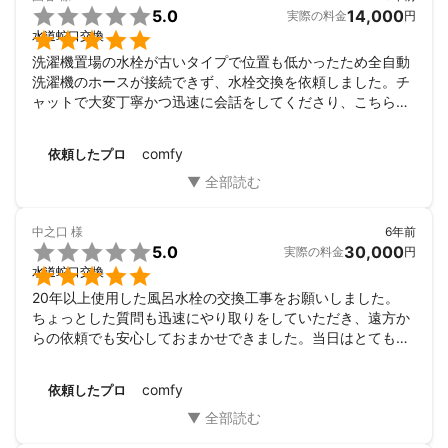

5.0
14,000
実際の料金
円

水道蛇口交換
洗濯機置場の水栓が古いタイプで位置も低かったため全自動
洗濯機のホースが接続できず、水栓交換を依頼しました。チ
ャットで大変丁寧かつ迅速に会話をしてくださり、こちらの
希望時間に沿って工事をしてくださいました。当日の説明も
分かりやすかったです。依頼から工事完了まで安心してお任
comfy
依頼したプロ
せすることができました。また機会があればお願いしたいで
す。
中之口
様
6年前

5.0
30,000
実際の料金
円

水道蛇口交換
20年以上使用した風呂水栓の交換工事をお願いしました。

ちょっとした質問も迅速にやり取りをしていただき、遠方か
らの依頼でも安心しておまかせできました。当日はとても丁
寧に作業をしていただいたようで、母がとても喜んでおりま
した。また機会がありましたらお願いしたいです。ありがと
comfy
依頼したプロ
うございました。