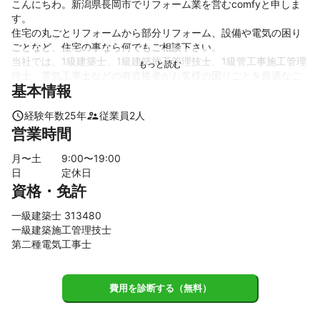
こんにちわ。新潟県長岡市でリフォーム業を営むcomfyと申しま
す。

住宅の丸ごとリフォームから部分リフォーム、設備や電気の困り
ごとなど、住宅の事なら何でもご相談下さい。

当社では、1級建築士、1級建築施工管理技士、1級管工事施工管理
技士、電気工事士などの有資格者がお客様の困りごとを最適なご
基本情報
提案と価格で対応させて頂いております。 

ご相談、ご提案は無料ですので、お気軽にお声かけ下さい。

経験年数
25
年
従業員
2
人
宜しくお願い致します。
営業時間
これまでの実績
水廻りの更新や屋根・外壁の張り替え又は塗装、お家の丸ごとリ
月〜土
9
:00〜
19
:00
フォームまで数多くのお客様にご好評頂いております。
日
定休日
アピールポイント
資格・免許
当社では、経験豊富な建築・電気・設備の有資格者がお客様の困
りごとに、最適なアドバイスと共にご相談にのっております。

一級建築士 313480
こんな事相談して良いのかな？と思う事でも何でもお聞かせ下さ
一級建築施工管理技士
い。

第二種電気工事士
誠心誠意、ご対応させて頂きます。
費用を診断する（無料）