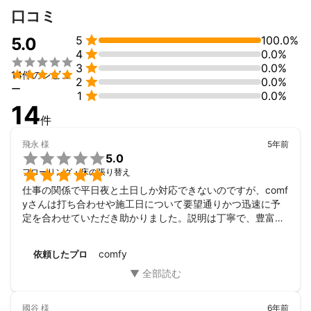
口コミ

5
100.0%
5.0

4
0.0%


3
0.0%

14件のレビュ

2
0.0%
ー

1
0.0%
14
件
飛永
様
5年前

5.0

フローリング・床の張り替え
仕事の関係で平日夜と土日しか対応できないのですが、comf
yさんは打ち合わせや施工日について要望通りかつ迅速に予
定を合わせていただき助かりました。説明は丁寧で、豊富な
専門知識に基づいたしっかりした内容だったので安心してお
任せすることができました。肝心の施工も期待以上の出来映
comfy
依頼したプロ
えで感動しました。次何かありましたら是非またお願いした
いです。
國谷
様
6年前