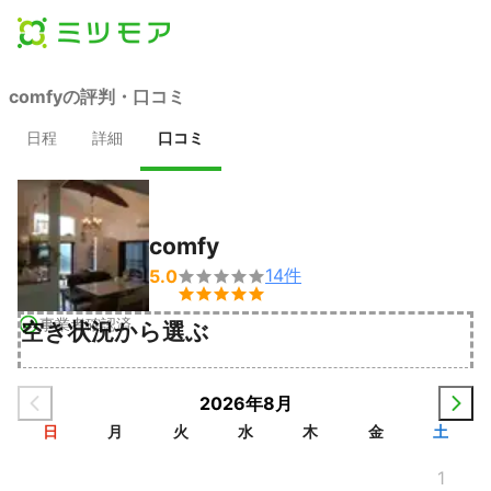
comfyの評判・口コミ
日程
詳細
口コミ
comfy
14
件
5.0


事業者確認済
空き状況から選ぶ
2026年8月
日
月
火
水
木
金
土
1