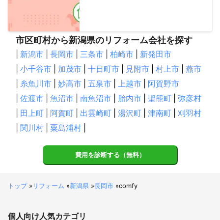
市区町村から新潟県のリフォーム会社を探す
|
新潟市
|
長岡市
|
三条市
|
柏崎市
|
新発田市
|
小千谷市
|
加茂市
|
十日町市
|
見附市
|
村上市
|
燕市
|
糸魚川市
|
妙高市
|
五泉市
|
上越市
|
阿賀野市
|
佐渡市
|
魚沼市
|
南魚沼市
|
胎内市
|
聖籠町
|
弥彦村
|
田上町
|
阿賀町
|
出雲崎町
|
湯沢町
|
津南町
|
刈羽村
|
関川村
|
粟島浦村
|
費用を診断する（無料）
トップ
»
リフォーム
»
新潟県
»
長岡市
»
comfy
個人向け
人気カテゴリ