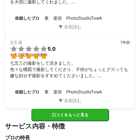
を大切に撮影してくれました。

また、わざわざ外出までしてくれて、その日しか撮れない記
念の撮影もしてくれました。

東 達弥 PhotoStudioTowA
依頼したプロ
次も、ここで撮影をお願いするつもりです。
児玉
様
7年前

5.0

七五三写真の出張撮影
七五三の撮影をして頂きました。

色々な構図で撮影してくださり、子供がちょっとグズっても
嫌な顔せず撮影をすすめてくださいました。

笑顔も引き出してくださり、写真も大満足の仕上がりで、是
非またお願いしたいなと思っています。

東 達弥 PhotoStudioTowA
依頼したプロ
ありがとうございました。
口コミをもっと見る
サービス内容・特徴
プロの特長