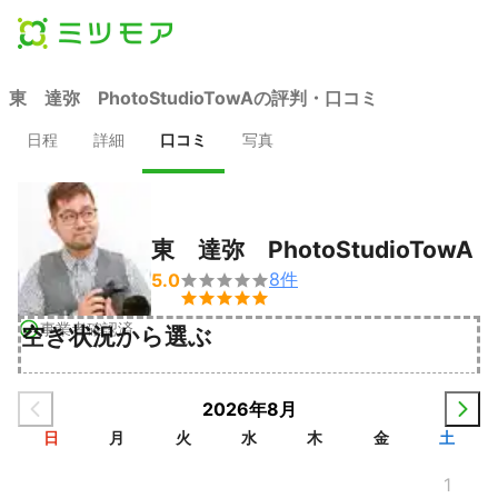
東 達弥 PhotoStudioTowAの評判・口コミ
日程
詳細
口コミ
写真
東 達弥 PhotoStudioTowA
8
件
5.0


事業者確認済
空き状況から選ぶ
2026年8月
日
月
火
水
木
金
土
1