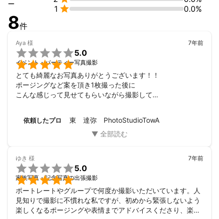
ー

1
0.0%
8
使用機材一覧

件
キャノン　5DmarkⅢ×2

Sony　　　a6500 ×2

Aya
様
7年前

5.0
レンズ


イベント・パーティー写真撮影
24-70F2.8

とても綺麗なお写真ありがとうございます！！

24-105F4

ポージングなど案を頂き1枚撮った後に

70-200F2.8

こんな感じって見せてもらいながら撮影して

50F1.2

頂きました！自信がなかったのですが

85F1.4

「これ良いね！」って言って頂きながら撮影され

135F2.0

東 達弥 PhotoStudioTowA
依頼したプロ
自分なりのポージングで撮影しやすかったです！

こうしたいって構図も上手くして頂いて

その他オールドレンズ等多数揃えておりますのでいろんな構図や
もらったお写真とても綺麗でお気に入りです(ﾉ∀｀●)

アングルで撮影も可能です。

また、お願い致します！！
ゆき
様
7年前
楽しい撮影を心がけてまいりますので宜しくお願い致します！


5.0

家族写真・記念写真の出張撮影
ポートレートやグループで何度か撮影いただいています。人
アピールポイント
見知りで撮影に不慣れな私ですが、初めから緊張しないよう
夜の撮影や雨の撮影など通常とは異なる特殊な撮影にも対応致し
楽しくなるポージングや表情までアドバイスくださり、楽し
ます！
