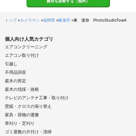
費用を診断する（無料）
トップ
»
カメラマン
»
福岡県
»
飯塚市
»
東 達弥 PhotoStudioTowA
個人向け
人気カテゴリ
エアコンクリーニング
エアコン取り付け
引越し
不用品回収
庭木の剪定
庭木の伐採・抜根
テレビのアンテナ工事・取り付け
壁紙・クロスの張り替え
家具・荷物の運搬
草刈り・芝刈り
ゴミ屋敷の片付け・清掃