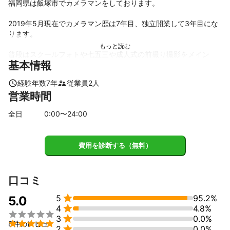
福岡県は飯塚市でカメラマンをしております。

2019年5月現在でカメラマン歴は7年目、独立開業して3年目にな
ります。

普段はスクールフォトや七五三や成人式の前撮り撮影をメイン
基本情報
に、ポートレート撮影等を行っています。

2019年2月に小さな戸建型のホームスタジオもオープン致しまし
経験年数
7
年
従業員
2
人
た。

営業時間
飯塚市近辺の方ですとスタジオとロケ撮りと両方行けます。

全日
0
:00〜
24
:00
またお客様のお宅への出張撮影等も行っております。

スタジオをオープンさせるまでは、出張撮影がメインで九州地方
費用を診断する（無料）
を中心に和歌山まで出張で飛び回っておりました。

お客様の採算さえ合えば全国どこでも飛んでいきます！

撮影の際は女性アシスタント等を同行させることも可能ですの
口コミ
で、マタニティフォト等もお気軽にご相談ください。


5
95.2%
5.0

4
4.8%


3
0.0%
写真がメインではありますが、簡単な動画等であれば撮る事もで

8件のレビュ

2
0.0%
きます。
