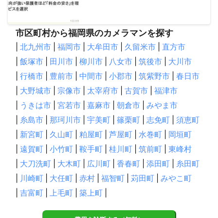
市区町村から福岡県のカメラマンを探す
|
北九州市
|
福岡市
|
大牟田市
|
久留米市
|
直方市
|
飯塚市
|
田川市
|
柳川市
|
八女市
|
筑後市
|
大川市
|
行橋市
|
豊前市
|
中間市
|
小郡市
|
筑紫野市
|
春日市
|
大野城市
|
宗像市
|
太宰府市
|
古賀市
|
福津市
|
うきは市
|
宮若市
|
嘉麻市
|
朝倉市
|
みやま市
|
糸島市
|
那珂川市
|
宇美町
|
篠栗町
|
志免町
|
須恵町
|
新宮町
|
久山町
|
粕屋町
|
芦屋町
|
水巻町
|
岡垣町
|
遠賀町
|
小竹町
|
鞍手町
|
桂川町
|
筑前町
|
東峰村
|
大刀洗町
|
大木町
|
広川町
|
香春町
|
添田町
|
糸田町
|
川崎町
|
大任町
|
赤村
|
福智町
|
苅田町
|
みやこ町
|
吉富町
|
上毛町
|
築上町
|