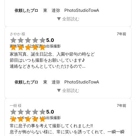
く安心して撮影くださいます！出来上がったお写真はどれも
加工も修正不要なくらい良い表情やタイミングを切り取って
撮影時間も24時間対応可能です。

東 達弥 PhotoStudioTowA
依頼したプロ
くださっていてびっくりするほど自然に綺麗な写真です。自
（例）早朝5時に朝日と一緒に撮影

慢のお写真になりました！
大歓迎です！

撮りたいお写真がありましたらとにかく何でもご相談ください。

さやか
様
7年前

5.0

家族写真・記念写真の出張撮影
家族写真、誕生日記念、入園や節句の時など

節目はいつも撮影をお願いしています♪

連絡などきちんとしていただけるので

毎回とても助かっています！子供達も

ニューボーンフォトからお世話になって

東 達弥 PhotoStudioTowA
依頼したプロ
いるのでとても懐いておりいつも楽しく

撮影してもらっています！これからも

節目節目には綺麗に自然な写真を残して

いきたいのでよろしくお願いします♪
一樹
様
7年前

5.0

ニューボーンフォトの出張撮影
常に息子の事を考えて撮影してくれました‼️

息子が怖がらない様に、常に笑いを誘ってくれて、一瞬一瞬