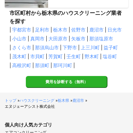
市区町村から栃木県のハウスクリーニング業者
を探す
|
宇都宮市
|
足利市
|
栃木市
|
佐野市
|
鹿沼市
|
日光市
|
小山市
|
真岡市
|
大田原市
|
矢板市
|
那須塩原市
|
さくら市
|
那須烏山市
|
下野市
|
上三川町
|
益子町
|
茂木町
|
市貝町
|
芳賀町
|
壬生町
|
野木町
|
塩谷町
|
高根沢町
|
那須町
|
那珂川町
|
費用を診断する（無料）
トップ
»
ハウスクリーニング
»
栃木県
»
鹿沼市
»
エヌジェーアシスト株式会社
個人向け
人気カテゴリ
エアコンクリーニング