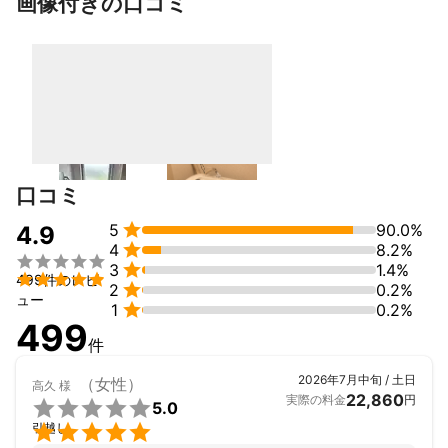
画像付きの口コミ
まさに転機だと思い、挑戦をいたしました！

便利屋を続けて行く中で、引っ越し作業が好きで

一般貨物の認可を取得し、便利な引っ越し屋として現在も

毎日楽しく仕事をしています★

まずはお気軽にご相談ください！
口コミ

5
90.0%
4.9

4
8.2%


3
1.4%

499件のレビ

2
0.2%
ュー

1
0.2%
499
件
2026年7月中旬 / 土日
（女性）
高久
様
22,860
実際の料金
円

5.0

引越し