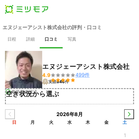
エヌジェーアシスト株式会社の評判・口コミ
日程
詳細
口コミ
写真
エヌジェーアシスト株式会社
499
件
4.9


実績
646
件
事業者確認済
空き状況から選ぶ
2026年8月
日
月
火
水
木
金
土
1