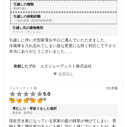
引越しの種類
家族引越し
引越しの移動距離
～15km未満（同市区町村程度）
引越し先の建物種別
アパート・マンション
引越しに伴い大型家電を中心に運んでいただきました。

冷蔵庫を入れ忘れてしまい急な変更にも快く対応して下さり
本当にありがとうございました。

家の構造的に冷蔵庫はかなり大変だったのですが、最初に冷
蔵庫を買った時に配送に来てくれた業者さん以上にていねで
エヌジェーアシスト株式会社
依頼したプロ
迅速で驚きました。

また何かあったらお願いしたいと思いました！この度はあり
がとうございました！
フォティナトス
様
1か月前

5.0

草むしり・草取り・除草
草むしり・草取りをした場所
庭全体・庭周辺
現在空き家になっている実家の庭の雑草が伸びてしまい、景
観も悪く隣近所の方々にも申し訳なく感じていましたが、私