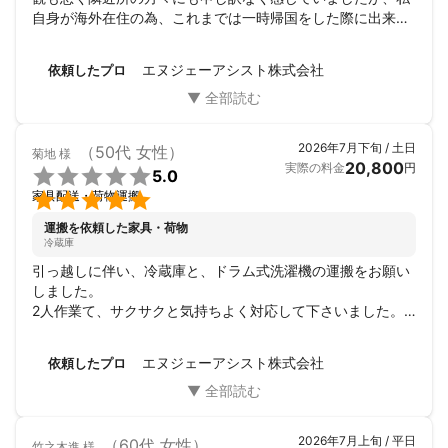
自身が海外在住の為、これまでは一時帰国をした際に出来る
範囲内で雑草取りをしていました。今回は実家での滞在期間
が短く庭にまで手をかける事が出来ない為、エヌジェーアシ
エヌジェーアシスト株式会社
依頼したプロ
ストさんにお願いしました。依頼をする際に、現地に出向い
ていただき見積もりをしてくださったのはとてもありがたか
ったです。

チャットで何度も何度もやり取りをしたのですが、とにかく
2026年7月下旬 / 土日
（50代 女性）
菊地
様
迅速かつ丁寧で誠意ある対応をしていただきました。

20,800
実際の料金
円

5.0
お仕事を終了した後にビフォア&アフターの画像を何枚か送

家具配送・荷物運搬
っていただいた時には荒れ放題だった庭がとてもすっきりと
見違えて思わず歓声をあげてしまいました。エヌジェーアシ
運搬を依頼した家具・荷物
ストさんにお願いして大正解でした。今後も何かの折には依
冷蔵庫
頼させていただきたいと思っています。
引っ越しに伴い、冷蔵庫と、ドラム式洗濯機の運搬をお願い
しました。

2人作業て、サクサクと気持ちよく対応して下さいました。

また、機会があれば、よろしくお願いいたします🙇
エヌジェーアシスト株式会社
依頼したプロ
2026年7月上旬 / 平日
（60代 女性）
竹之木進
様