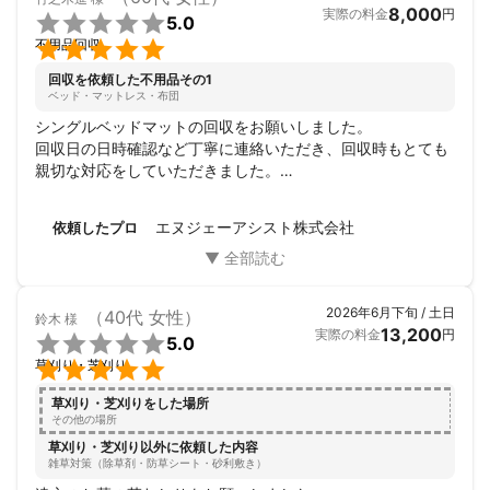
8,000
実際の料金
円

5.0

不用品回収
回収を依頼した不用品その1
ベッド・マットレス・布団
シングルベッドマットの回収をお願いしました。

回収日の日時確認など丁寧に連絡いただき、回収時もとても
親切な対応をしていただきました。

また何かあればお願いしたいです。
エヌジェーアシスト株式会社
依頼したプロ
2026年6月下旬 / 土日
（40代 女性）
鈴木
様
13,200
実際の料金
円

5.0

草刈り・芝刈り
草刈り・芝刈りをした場所
その他の場所
草刈り・芝刈り以外に依頼した内容
雑草対策（除草剤・防草シート・砂利敷き）