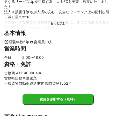
更なるサービスUpを目指す為、大手FCを卒業し独立いたしまし
た！

法人＆損害保険も加入済の安心・安全なワンランク上の便利な引
っ越し屋です★

どんな小さな事でもお客様の笑顔のために、まごころあるスタッ
フが駆けつけ、お手伝い致します。

基本情報
安いのに上質でコスパGood！『ローコストハイクォリティ』がモ
ットーな明るい便利な引っ越し屋です♬

経験年数
6
年
従業員
10
人
★まずはお気軽にお問合せを★
営業時間
これまでの実績
引っ越し、オフィス移転、不用品の買取、洗濯機の設置、庭の草
全日
9
:00〜
18
:00
刈り、家具組み立て、遺品整理、家具の移動、リフォーム、庭木
資格・免許
の伐採、各種代行　等　さまざまなお困りごとをお手伝いいたし
ます。
古物商 411140000498
アピールポイント
貨物軽自動車運送業
ゴルフが好きでゴルフ業界に２０年勤務しておりました。

一般貨物自動車運送事業 関自貨第1552号
某グループコースで１０年修行をした後、最終的にゴルフ場の支
配人を経験させて頂きました。

人と接することが好きで、特に困っている方を見るとついつい手
費用を診断する（無料）
助けしてしまう性格です。

転職を考えた時に、人の役に立てる仕事で『便利屋』を知りまし
た。
