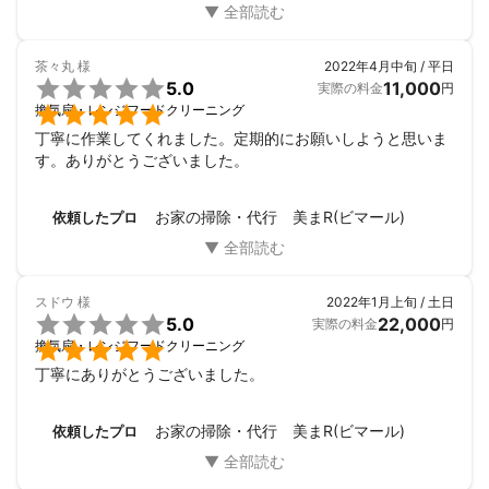
茶々丸
様
2022年4月中旬 / 平日

5.0
11,000
実際の料金
円

換気扇・レンジフードクリーニング
丁寧に作業してくれました。定期的にお願いしようと思いま
す。ありがとうございました。
お家の掃除・代行 美まR(ビマール)
依頼したプロ
スドウ
様
2022年1月上旬 / 土日

5.0
22,000
実際の料金
円

換気扇・レンジフードクリーニング
丁寧にありがとうございました。
お家の掃除・代行 美まR(ビマール)
依頼したプロ