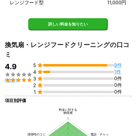
レンジフード型
11,000円
アピールポイント
換気扇・レンジフードクリーニングについても、一般用・業務用
問わず 数多く作業をしてきております。 昨年大手家電量販店様か
詳しい料金を知りたい
らのご依頼で、家電量販店主催のハウスクリーニングキャンペー
ンで ハウスクリーニングアドバイザー並びに実演もしておりま
す。お問い合わせ・ご相談でも構いませんので、お気軽にご連絡
換気扇・レンジフードクリーニングの口コ
ミ

9件
4.9
5

1件
4


0件
3

(10件)

0件
2

0件
1
項目別評価
料金に対する
納得感
5
4
3
2
清掃時のコミ
電話・チャッ