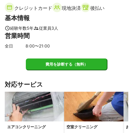
伊丹市
高砂市
三田市
加西市
川西市
猪名川町
クレジットカード
現地決済
後払い
西脇市
福崎町
姫路市
基本情報
経験年数
5
年
従業員
3
人
営業時間
全日
8
:00〜
21
:00
費用を診断する（無料）
対応サービス
エアコンクリーニング
空室クリーニング
お