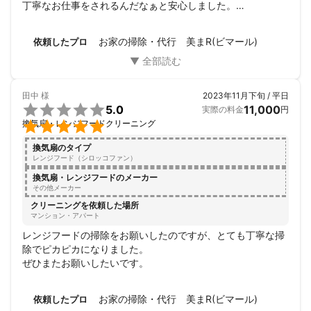
丁寧なお仕事をされるんだなぁと安心しました。

気さくな方でこういう汚れはこんな洗剤で、とかオススメの
スポンジはコレ！など教えてくれたり新しい発見もありまし
お家の掃除・代行 美まR(ビマール)
依頼したプロ
た。

次は一年半後ぐらいがいいと教えていただいたのでまたお願
いしようと思っています。

ありがとうございました。
田中
様
2023年11月下旬 / 平日

5.0
11,000
実際の料金
円

換気扇・レンジフードクリーニング
換気扇のタイプ
レンジフード（シロッコファン）
換気扇・レンジフードのメーカー
その他メーカー
クリーニングを依頼した場所
マンション・アパート
レンジフードの掃除をお願いしたのですが、とても丁寧な掃
除でピカピカになりました。

ぜひまたお願いしたいです。
お家の掃除・代行 美まR(ビマール)
依頼したプロ