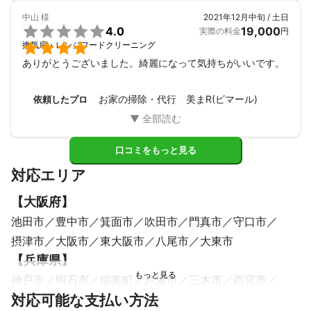
中山
様
2021年12月中旬 / 土日

4.0
19,000
実際の料金
円

換気扇・レンジフードクリーニング
ありがとうございました。綺麗になって気持ちがいいです。
お家の掃除・代行 美まR(ビマール)
依頼したプロ
口コミをもっと見る
対応エリア
【
大阪府
】
池田市
豊中市
箕面市
吹田市
門真市
守口市
摂津市
大阪市
東大阪市
八尾市
大東市
【
兵庫県
】
神戸市
明石市
稲美町
芦屋市
三木市
西宮市
対応可能な支払い方法
播磨町
小野市
加古川市
加東市
尼崎市
宝塚市