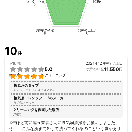
ュニケーショ
ト対応
1
ン
清掃員の清潔
清掃の仕上が
さ
り
10
件
穴田
様
2024年12月中旬 / 土日

5.0
11,550
実際の料金
円

換気扇・レンジフードクリーニング
換気扇のタイプ
レンジフード（シロッコファン）
換気扇・レンジフードのメーカー
その他メーカー
クリーニングを依頼した場所
戸建て
3年ほど前に違う業者さんに換気扇清掃をお願いしました。

今回、こんな所まで外して洗ってくれるの？という事があり