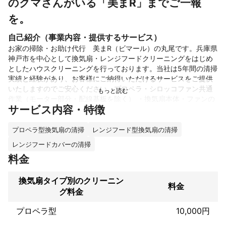
のクマさんがいる「美まR」までご一報
を。
自己紹介（事業内容・提供するサービス）
お家の掃除・お助け代行　美まR（ビマール）の丸尾です。兵庫県
神戸市を中心として換気扇・レンジフードクリーニングをはじめ
としたハウスクリーニングを行っております。当社は5年間の清掃
実績と経験があり、お客様にご納得いただけるサービスをご提供
いたしますのでご安心ください。プロペラ・シロッコファン共通
作業（モーター部分・配線基板を除く） ・換気扇本体・ファンの
サービス内容・特徴
つけ置き・洗剤洗浄 ・取外したパーツの洗浄（フィルター・整流
版・オイルキャッチャー等）・レンジフード内部洗浄 ・レンジフ
ード、換気扇下壁の拭き上げ ・レンジフード・換気扇横の上戸棚
プロペラ型換気扇の清掃
レンジフード型換気扇の清掃
の表面拭き上げを取り扱っております。汚れ度合いや設置場所に
レンジフードカバーの清掃
より作業時間が前後してしまう可能性がありますが、ご了承くだ
料金
これまでの実績
換気扇タイプ別のクリーニン
リピーター様からシロッコファン式レンジフードクリーニングを
料金
グ料金
施工や新規お客様から シロッコファン式レンジフードクリーニン
グを施工、 プロペラ式換気扇レンジフードクリーニングを施工の
プロペラ型
10,000円
ご依頼を多く受けております。ミツモア上の口コミでは星５の高
い評価を多くいただいておりますので、施工には自信がありま