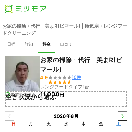
お家の掃除・代行 美まR(ビマール) | 換気扇・レンジフー
ドクリーニング
日程
詳細
料金
口コミ
お家の掃除・代行 美まR(ビ
マール)
10
件
4.9


レンジフードタイプ1台
11,000
円
事業者確認済
空き状況から選ぶ
2026年8月
日
月
火
水
木
金
土