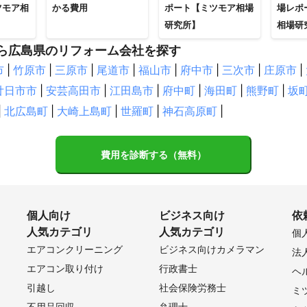
ツモア相
かる費用
ポート【ミツモア相場
場レポ
研究所】
相場研
ら広島県のリフォーム会社を探す
市
|
竹原市
|
三原市
|
尾道市
|
福山市
|
府中市
|
三次市
|
庄原市
|
廿日市市
|
安芸高田市
|
江田島市
|
府中町
|
海田町
|
熊野町
|
坂
|
北広島町
|
大崎上島町
|
世羅町
|
神石高原町
|
費用を診断する（無料）
個人向け
ビジネス向け
依
人気カテゴリ
人気カテゴリ
個
エアコンクリーニング
ビジネス向けカメラマン
法
エアコン取り付け
行政書士
ヘ
引越し
社会保険労務士
ミ
不用品回収
弁理士