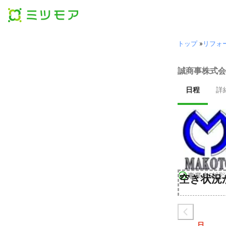
トップ
»
リフォ
誠商事株式会
日程
詳
事業者確認
空き状況
日