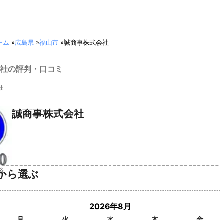
ーム
»
広島県
»
福山市
»
誠商事株式会社
社の評判・口コミ
細
誠商事株式会社
済
から選ぶ
2026年8月
月
火
水
木
金