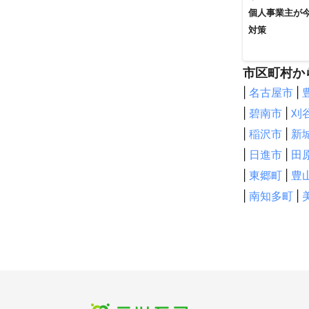
個人事業主が
対策
市区町村か
|
名古屋市
|
|
碧南市
|
刈
|
稲沢市
|
新
|
日進市
|
田
|
東郷町
|
豊
|
南知多町
|