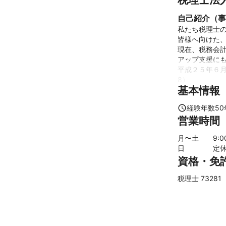
自己紹介（事
私たち税理士の
皆様へ向けた、
現在、税務会
アップ支援にも
平成２５年６月
8）

基本情報
これまで以上
した。

経験年数
50
営業時間
また、大きな注
与相談センタ
月〜土
9
:
ーズに対応して
日
定
　これまで当
資格・免
で、お客様の
も多く、同時に
税理士 73281
　今後も私た
「今あるサー
これまでの実
税理士法人設立