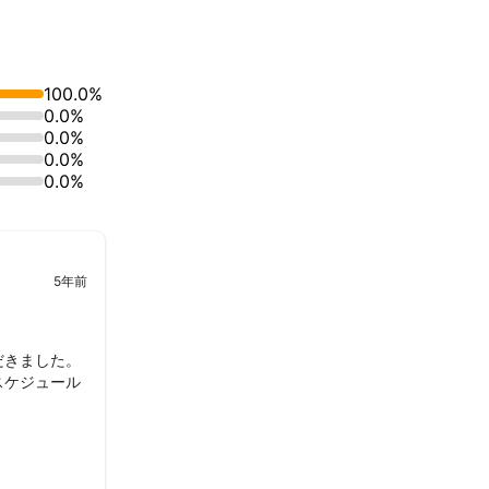
100.0%
す。そうしたご
0.0%
。顧問先には起
0.0%
ディを最大限に
0.0%
0.0%
5年前
だきました。
スケジュール