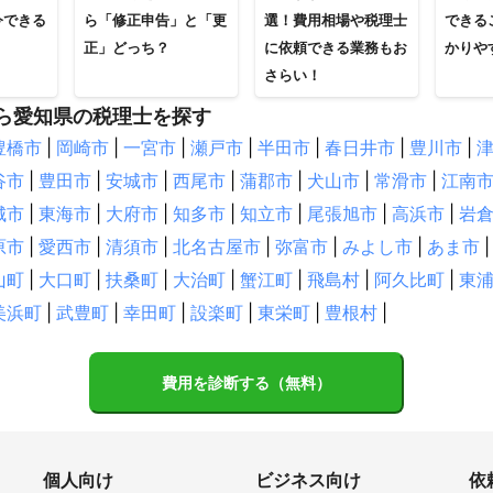
今できる
ら「修正申告」と「更
選！費用相場や税理士
できる
正」どっち？
に依頼できる業務もお
かりや
さらい！
ら愛知県の税理士を探す
豊橋市
|
岡崎市
|
一宮市
|
瀬戸市
|
半田市
|
春日井市
|
豊川市
|
谷市
|
豊田市
|
安城市
|
西尾市
|
蒲郡市
|
犬山市
|
常滑市
|
江南
城市
|
東海市
|
大府市
|
知多市
|
知立市
|
尾張旭市
|
高浜市
|
岩
原市
|
愛西市
|
清須市
|
北名古屋市
|
弥富市
|
みよし市
|
あま市
|
山町
|
大口町
|
扶桑町
|
大治町
|
蟹江町
|
飛島村
|
阿久比町
|
東
美浜町
|
武豊町
|
幸田町
|
設楽町
|
東栄町
|
豊根村
|
費用を診断する（無料）
個人向け
ビジネス向け
依