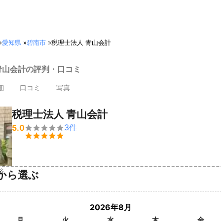
»
愛知県
»
碧南市
»
税理士法人 青山会計
青山会計の評判・口コミ
細
口コミ
写真
税理士法人 青山会計
3
件
5.0


済
から選ぶ
2026年8月
月
火
水
木
金