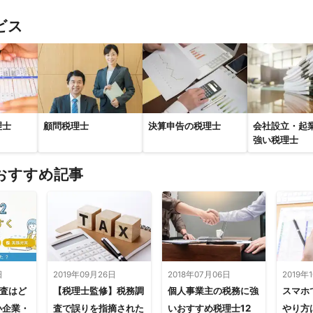
ビス
理士
顧問税理士
決算申告の税理士
会社設立・起
強い税理士
おすすめ記事
日
2019年09月26日
2018年07月06日
2019年
調査はど
【税理士監修】税務調
個人事業主の税務に強
スマホ
小企業・
査で誤りを指摘された
いおすすめ税理士12
やり方