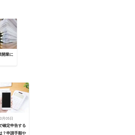
業開業に
10月05日
で確定申告する
は？申請手順や