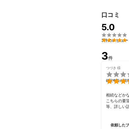
マネーフォワー
口コミ
freee 導入件数
アピールポイ
5.0
当事務所には
期待に、常に

業されたばか

3件のレビュー
発揮しながら
3
件
つづき
様


確定申告の税
相続などか
こちらの要
等、詳しい
依頼した