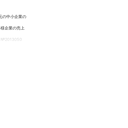
元の中小企業の
客様企業の売上
013050
るようになりま
月より相続・贈
も、お客様のニ
り」という両輪
を続ける企業様
制の創造」と、
提携しつつ、付