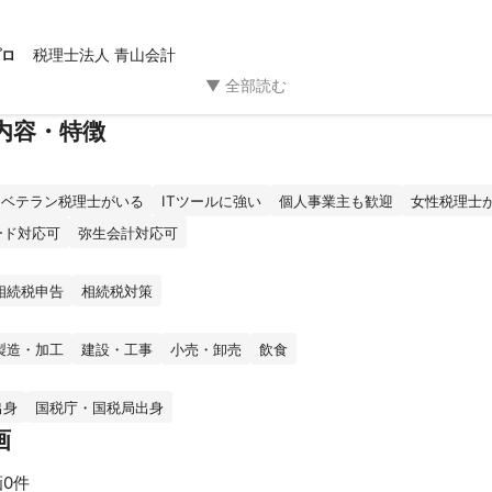
税理士法人 青山会計
プロ
内容・特徴
ベテラン税理士がいる
ITツールに強い
個人事業主も歓迎
女性税理士
ード対応可
弥生会計対応可
相続税申告
相続税対策
製造・加工
建設・工事
小売・卸売
飲食
出身
国税庁・国税局出身
画
0件