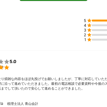
ドやfreee利用したクラウド会計にも取り組んでおります。

 ４８件 2020/3月 現在
ント

5
、規模の大小・業種など様々なお客様がご相談を寄せてくださっていま

4
力を抜かずフルスロットルでご対応する。それが私たちのポリシーです

3
りの若い経営者の方々も増えており、当事務所のノウハウ・ケーススタ

2
、二人三脚で成長の道を歩んでいます。

1

5.0

理士
なり煩雑な内容をほぼ丸投げでお願いしましたが、丁寧に対応していた
望に沿って進めていただきました。最初の電話相談で必要資料や今後の
話までして頂いたので安心して進めることができました。
税理士法人 青山会計
プロ