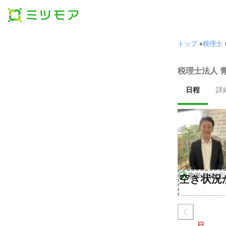
トップ
»
税理士
税理士法人 
日程
詳
事業者確認
空き状況
日