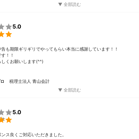

5.0

申告も期限ギリギリでやってもらい本当に感謝しています！！

す！！

しくお願いします(^^)
税理士法人 青山会計
プロ

5.0

理士
ポンス良くご対応いただきました。