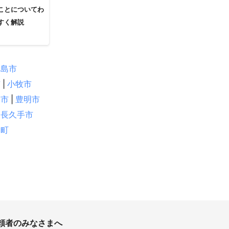
ことについてわ
すく解説
津島市
市
|
小牧市
倉市
|
豊明市
長久手市
浦町
頼者のみなさまへ