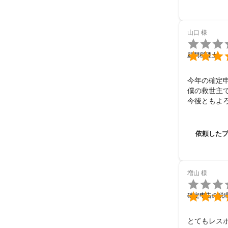
山口
様


顧問税理士
今年の確定
僕の救世主で
今後ともよろ
依頼した
増山
様


確定申告の税
とてもレス