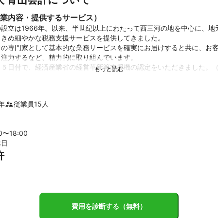
業内容・提供するサービス）
設立は1966年。以来、半世紀以上にわたって西三河の地を中心に、地
きめ細やかな税務支援サービスを提供してきました。

計の専門家として基本的な業務サービスを確実にお届けすると共に、お
注力するなど、精力的に取り組んでいます。

５日付で、経済産業省の経営革新等支援機の認定をいただきました。（№2
に中小企業様や個人事業者様の経営アドバイザーとしてより活動ができ
年
従業員
15
人
目を集めている相続・事業承継案件にもいち早く着目し、平成24年5
ー西三河・知多支部を設立。今後、増税が予定されている資産税部門で
00〜
18
:00
いく予定です。

休日
事務所は「経験と実績」という確かな力と、これからの「ニーズの先取
許
満足と信頼、安心を作りだしてきました。そのせいか、長いお付き合い
新たな顧客拡大も着実に実現しています。

ちは、お客様である企業の営業支援や事業再生など「新たなサービス体
ビスのクオリティ向上」双方の質向上を目指します。そして他士業とも
績
費用を診断する（無料）
後、毎期年間、相続税申告書作成件数３０件以上。
