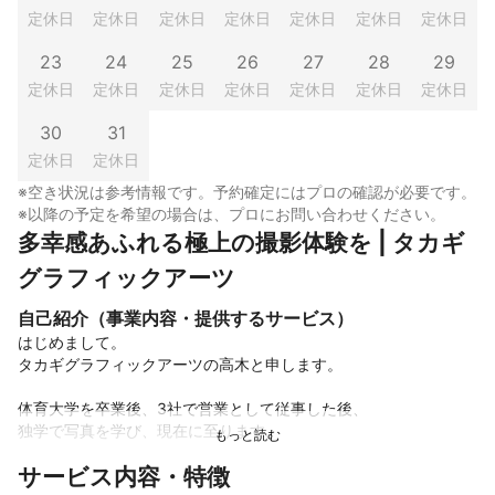
定休日
定休日
定休日
定休日
定休日
定休日
定休日
23
24
25
26
27
28
29
定休日
定休日
定休日
定休日
定休日
定休日
定休日
30
31
定休日
定休日
※空き状況は参考情報です。予約確定にはプロの確認が必要です。
※以降の予定を希望の場合は、プロにお問い合わせください。
多幸感あふれる極上の撮影体験を | タカギ
グラフィックアーツ
自己紹介（事業内容・提供するサービス）
はじめまして。

タカギグラフィックアーツの高木と申します。

体育大学を卒業後、3社で営業として従事した後、

独学で写真を学び、現在に至ります。

サービス内容・特徴
2012年より東京都江東区を拠点に、
