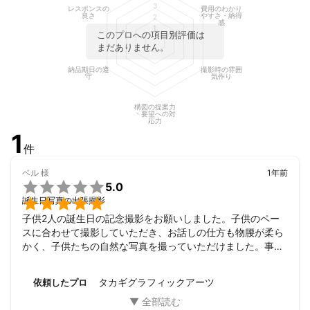
3
レスポンスの
費用のわかり
●ホームページ写真：30回以上

良さ
やすさ・納得
2
感
●オフィス・店舗写真：30回以上

1
このプロへの項目別評価は
●インタビュー写真：5回以上

まだありません。
●企業団体イベント、パーティー写真：10回以上
アピールポイント
納品期日の遵
撮影時の雰囲
守
気作り
---------------------------

家族写真・記念写真について

構図の提案力
---------------------------

・要望への対
応力
お客様の要望を踏まえたうえで、

1
理想の仕上がりを追求していきます。

件
仕上がりが漠然としている場合は

ベル
様
1年前
おすすめを案内します。安心してお任せください。


5.0

誕生日写真の出張撮影
ロケ撮影につきましては

子供2人の誕生日の記念撮影をお願いしました。子供のペー
原則、撮影申請・許可が必要になります。

スに合わせて撮影していただき、お話しの仕方も物腰が柔ら
かく、子供たちの自然な写真を撮っていただけました。事前
自宅撮影、スタジオ撮影などは

の打ち合わせやこちらからの質問への対応も早く好印象でし
色々と制限があることと存じます。

た。
タカギグラフィックアーツ
依頼したプロ
撮影場所が決まらない、

手続き方法がわからない等がございましたら
