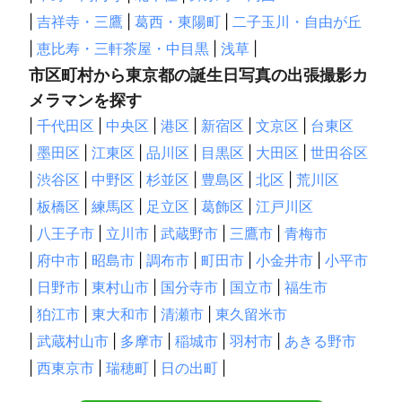
本格的なライティングをご希望の場合は

|
吉祥寺・三鷹
|
葛西・東陽町
|
二子玉川・自由が丘
お知らせください。

|
恵比寿・三軒茶屋・中目黒
|
浅草
|
------------

市区町村から東京都の誕生日写真の出張撮影カ
所有機材

メラマンを探す
------------

●カメラ：ニコン Z9、Z 6II

|
千代田区
|
中央区
|
港区
|
新宿区
|
文京区
|
台東区
●レンズ：NIKKOR Z 14-24mm f/2.8 S

|
墨田区
|
江東区
|
品川区
|
目黒区
|
大田区
|
世田谷区
●レンズ：NIKKOR Z 24-70mm f/2.8 S

●レンズ：NIKKOR Z 70-200mm f/2.8 VR S

|
渋谷区
|
中野区
|
杉並区
|
豊島区
|
北区
|
荒川区
●レンズ：NIKKOR Z 70-200mm f/2.8 VR S

|
板橋区
|
練馬区
|
足立区
|
葛飾区
|
江戸川区
●レンズ：NIKKOR Z 50mm f/1.8 S

|
八王子市
|
立川市
|
武蔵野市
|
三鷹市
|
青梅市
●スピードライト：Profoto A1 ｘ 2台

|
府中市
|
昭島市
|
調布市
|
町田市
|
小金井市
|
小平市
●ストロボ：Profoto B10 ｘ 1台

|
日野市
|
東村山市
|
国分寺市
|
国立市
|
福生市
●アクセサリー：ソフトボックス　60cm

|
狛江市
|
東大和市
|
清瀬市
|
東久留米市
●アクセサリー：アンブレラ　90cm、110cm、150cm、180cm
　各1本

|
武蔵村山市
|
多摩市
|
稲城市
|
羽村市
|
あきる野市
|
西東京市
|
瑞穂町
|
日の出町
|
●LEDライト(有線)：200W、100W 　各1台

●ソフトボックス：60cm、90cm　各1
