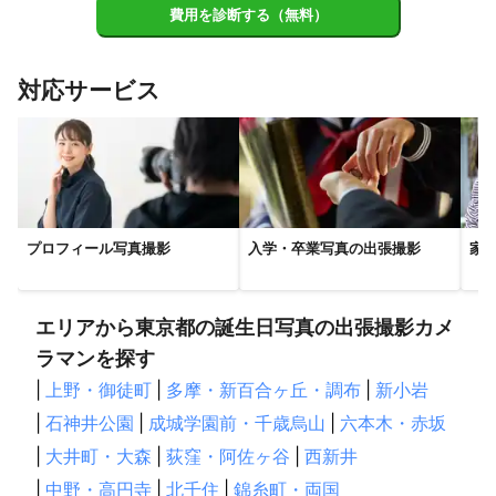
栄町
酒々井町
八街市
市原市
長柄町
富里市
費用を診断する（無料）
夏場の暑さや冬の寒さなど

富津市
成田市
東金市
君津市
こども達に負担がかからりそうな場合は

スピーディーに撮影を進行していきます。

【
埼玉県
】
対応サービス
八潮市
三郷市
草加市
川口市
蕨市
戸田市
不安なこともあるかと存じますが

和光市
吉川市
越谷市
朝霞市
新座市
松伏町
こども達を信じて、皆さまで撮影を

楽しんでいただければと思います。

志木市
さいたま市
富士見市
三芳町
春日部市
ふじみ野市
所沢市
上尾市
蓮田市
杉戸町
宮代町
--------------------

ライティング、機材

伊奈町
白岡市
川越市
狭山市
桶川市
幸手市
プロフィール写真撮影
入学・卒業写真の出張撮影
家
--------------------

入間市
川島町
北本市
久喜市
鶴ヶ島市
坂戸市
屋外（ロケ）撮影の場合は

【
神奈川県
】
機材の使用が難しいことが多いです。

川崎市
横浜市
大和市
座間市
綾瀬市
鎌倉市
エリアから東京都の誕生日写真の出張撮影カメ
屋内、スタジオ撮影の場合でも

海老名市
逗子市
藤沢市
ラマンを探す
撮影時間や場所など

|
上野・御徒町
|
多摩・新百合ヶ丘・調布
|
新小岩
環境の制限があることが多いです。

|
石神井公園
|
成城学園前・千歳烏山
|
六本木・赤坂
そのため、ワイヤレス、コンパクトな

|
大井町・大森
|
荻窪・阿佐ヶ谷
|
西新井
機材にて用意しております。

|
中野・高円寺
|
北千住
|
錦糸町・両国