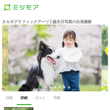
タカギグラフィックアーツ | 誕生日写真の出張撮影
●
●
●
●
●
●
●
日程
詳細
口コミ
写真