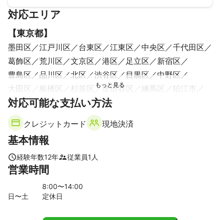
対応エリア
ご案内または提案いたしますので

お気軽にお問い合わせください。

【
東京都
】
主役のお子様の写真、親子写真、家族写真

墨田区
江戸川区
台東区
江東区
中央区
千代田区
祖父母様との写真、集合写真、スナップ等

葛飾区
荒川区
文京区
港区
足立区
新宿区
豊島区
品川区
北区
渋谷区
目黒区
中野区
自然な雰囲気の写真から

きっちりした集合写真まで

大田区
板橋区
杉並区
世田谷区
練馬区
狛江市
あらゆるシーンの撮影をご提案いたします。

対応可能な支払い方法
三鷹市
武蔵野市
調布市
西東京市
小金井市
また、お子様がグズってしまった場合でも

東久留米市
清瀬市
稲城市
府中市
小平市
クレジットカード
現地決済
焦らなくて大丈夫です。

東村山市
国分寺市
国立市
多摩市
東大和市
基本情報
日野市
立川市
武蔵村山市
昭島市
町田市
瑞穂町
こども達がグズってしまうときは

それなりの理由がありますので

福生市
羽村市
八王子市
経験年数
12
年
従業員
1
人
営業時間
【
千葉県
】
気持ちが落ち着くよう

お手伝いをいたします。

浦安市
市川市
松戸市
船橋市
鎌ケ谷市
習志野市
8
:00〜
14
:00
日〜土
定休日
流山市
白井市
柏市
八千代市
我孫子市
四街道市
多少の延長は承りますので、

千葉市
印西市
佐倉市
袖ケ浦市
野田市
木更津市
安心してお任せください。
