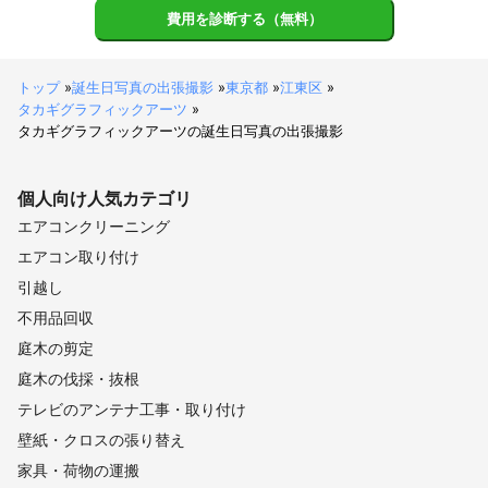
費用を診断する（無料）
-------------------

心がけていること

-------------------

トップ
»
誕生日写真の出張撮影
»
東京都
»
江東区
»
仕事の際は、以下の服装で

タカギグラフィックアーツ
»
お伺いしております。

タカギグラフィックアーツの誕生日写真の出張撮影
●濃紺ポロシャツ、綿白シャツ

●濃紺フルレングス、濃紺9分丈パンツ

個人向け
人気カテゴリ
●靴：黒シューズ、白シューズ

エアコンクリーニング
スーツ、ジャケットの着用はしていません。

エアコン取り付け
引越し
移動方法は

電車、自動車になります。

不用品回収
庭木の剪定
非喫煙者です。

庭木の伐採・抜根
身だしなみ、言葉遣い、匂いなど

テレビのアンテナ工事・取り付け
お客様が不快に感じることがないよう

壁紙・クロスの張り替え
心がけています。
家具・荷物の運搬