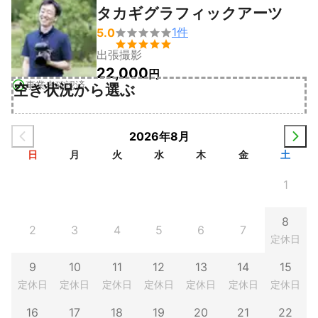
タカギグラフィックアーツ
1
件
5.0


出張撮影
22,000
円
事業者確認済
空き状況から選ぶ
2026年8月
日
月
火
水
木
金
土
1
8
2
3
4
5
6
7
定休日
9
10
11
12
13
14
15
定休日
定休日
定休日
定休日
定休日
定休日
定休日
16
17
18
19
20
21
22