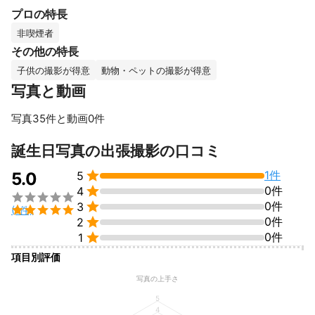
プロの特長
七五三、お宮参り、家族写真

ペット写真、スポーツ写真

非喫煙者
ホームページ写真、店舗・施設写真、

その他の特長
ビジネスプロフィール写真、個人プロフィール写真　他

子供の撮影が得意
動物・ペットの撮影が得意
東京都、千葉県、埼玉県、神奈川県を中心に

写真と動画
出張撮影サービスを提供しております。

写真35件と動画0件
ご家族の皆さまの魅力を最大限に引き出し、 

最幸の一瞬を写し出せるよう努めてまいります。 

すべて見る
誕生日写真の出張撮影の口コミ
一生の思い出に残る


1件
5.0
5
幸せな1日をお約束いたします。 


0件
4


0件
3

(1件)
多幸感あふれる極上の撮影体験をお楽しみください。

0件
2
これまでの実績

0件
1
●七五三・お宮参り・家族写真・ペット写真：2000組以上

●成人式前撮り：20回以上

項目別評価
●スポーツ写真：50試合以上

写真の上手さ
●保育園・幼稚園写真：20回以上

●個人プロフィール写真：100回以上

5
4
●ビジネスプロフィール写真：100回以上
