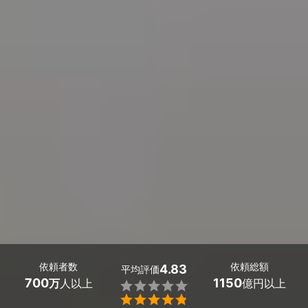
依頼者数
依頼総額
4.83
平均評価
700
1150
万
人以上
億円以上

