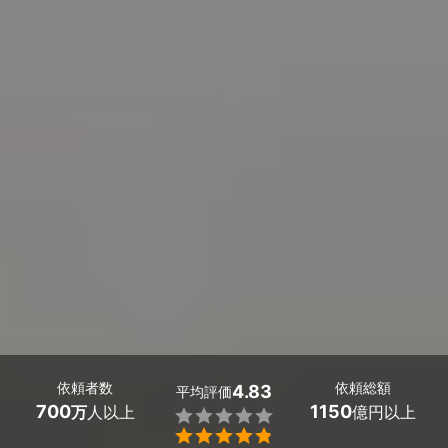
依頼者数
依頼総額
4.83
平均評価
700
1150
万
人以上
億円以上

