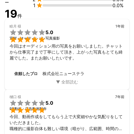
チアダンスコンテストの記録映像（香川県多度津町）

ー

1
0.0%
プラネタリウムPR動画制作（福岡市博多区）

19
第51回中国・四国整形外科学会の写真撮影（高知市本町）

件
テレビ大阪「二代目 和風総本家」様のロケ空撮（広島県尾道市）

荒川化学工業様・創業140周年記念事業の記録動画制作および写
睦月
様
1年前
真撮影（岡山県矢掛町）


5.0
第31回日本肝胆膵外科学会・学術集会の写真撮影（香川県高松

宣材・オーディション写真撮影
市）

今回はオーディション用の写真をお願いしました。チャット
G20キャンペーン動画の撮影（岡山県岡山市）

から仕事完了まで丁寧にして頂き、上がった写真もとても綺
岡山放送様の水中ロケ撮影（岡山県浅口市）

麗でした。またお願いしたいです。
etc.

■動画素材の提供実績

株式会社ニューステラ
依頼したプロ
NHK様　|　NHKスペシャル　シリーズ「東京リボーン」

フジテレビ様　|　その原因、Xにあり！

中京テレビ様　|　アサヒ飲料スペシャル これぞニッポンの海 ～
美しい海に魅了された人たち～

樋口
様
7年前

etc.

5.0

PR動画・広告動画制作
■動画コンテスト受賞歴・メディア掲載歴等

今回、動画作成をしてもらう上で大変細やかな気配りをして
2018　New York State Fair Drone Film Festival　Bronze Medal

いただきました。

2018　佐田岬ワンダービューコンペティション　グランプリ

職種的に撮影自体も難しい環境（暗がり、広範囲、時間の制
2019　仙北インターナショナルドローンフィルムフェスティバル