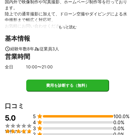
国内外で映像制作や写真撮影、ホームページ制作等を行っており
ます。

陸上での通常撮影に加えて、ドローン空撮やダイビングによる水
中撮影まで幅広く対応可。

お気軽にお問い合わせくださいませ。

基本情報
----------------------
これまでの実績
経験年数
8
年
従業員
3
人
■各種撮影/映像制作の実績

営業時間
岡山県玉野市様 観光PR動画制作（岡山県玉野市）

農林水産省様 農泊PR動画制作（瀬戸内エリア5県）

全日
10
:00〜
21
:00
Brilliant Cebu English Academy様 プロモーションビデオ制作（フ
ィリピン・セブ島）

鉄筋工事会社様のTVCM制作（岡山県岡山市）

費用を診断する（無料）
川崎医療福祉大学様の定期演奏会DVD/BD制作（岡山県倉敷市）

バイトルを運営するディップ株式会社様の入社セレモニー用歓迎
ビデオ制作（東京・六本木）

口コミ
マーメイド水中撮影（沖縄・慶良間諸島）

フジテレビ「アンビリーバボー」様のロケ水中撮影（香川県坂出

5
100.0%
5.0
市）


4
0.0%
ダム建築現場の3DCG合成フォトモンタージュ用のドローン空撮


3
0.0%
（香川県綾川町）


19件のレビュ

2
0.0%