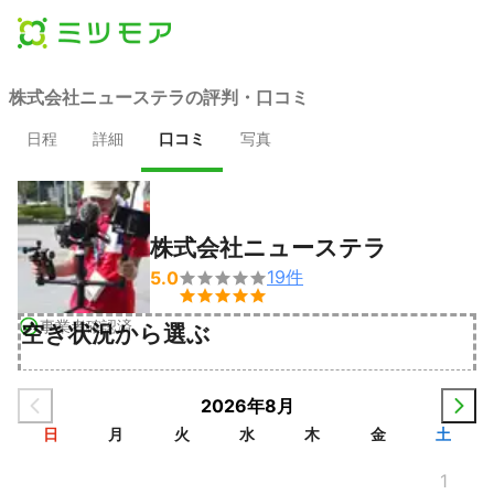
株式会社ニューステラの評判・口コミ
日程
詳細
口コミ
写真
株式会社ニューステラ
19
件
5.0


事業者確認済
空き状況から選ぶ
2026年8月
日
月
火
水
木
金
土
1