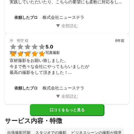
実践していただいたり、こちらの要望にも柔軟に対応をして
いただいたりと、製作をさせていただく中で、ワンチームと
して取り組ませていただけました。

株式会社ニューステラ
依頼したプロ
結果、本当によい作品に仕上げていただく事が出来ました。

編集から納品までも驚くほどスピーディー且つ丁寧なお仕事
で、今後もご一緒に取り組ませていただきたいと願っており
ます。
沖 明空
様
6年前

5.0

宣材・オーディション写真撮影
宣材撮影をお願い致しました。

今まで色々な会社にやってもらいましたが

最高の撮影をして頂きました！

①急なお願いにも対応

②短期でのデータ渡し

株式会社ニューステラ
依頼したプロ
③依頼日に上級ヘアーメイクさんも早期手配

④openしたばかりのスタジオ(レンタル)で

の撮影(新機材)(汚れのない白壁)

⑤低価格

口コミをもっと見る
etc etc

サービス内容・特徴
とても顧客サービスが良くたいへん満足いたしました。

おすすめです‼️
出張撮影可能
スタジオでの撮影
ビジネスシーンの撮影が得意