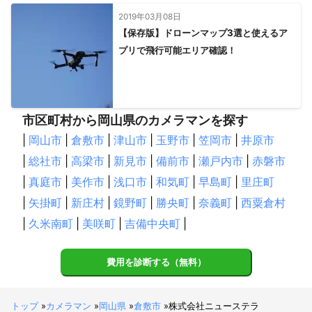
2019年03月08日
【保存版】ドローンマップ3選と使えるア
プリで飛行可能エリア確認！
市区町村から岡山県のカメラマンを探す
|
岡山市
|
倉敷市
|
津山市
|
玉野市
|
笠岡市
|
井原市
|
総社市
|
高梁市
|
新見市
|
備前市
|
瀬戸内市
|
赤磐市
|
真庭市
|
美作市
|
浅口市
|
和気町
|
早島町
|
里庄町
|
矢掛町
|
新庄村
|
鏡野町
|
勝央町
|
奈義町
|
西粟倉村
|
久米南町
|
美咲町
|
吉備中央町
|
費用を診断する（無料）
トップ
»
カメラマン
»
岡山県
»
倉敷市
»
株式会社ニューステラ