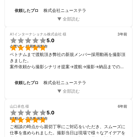
限ら事前下見不可）の中でも、瞬時の判断で対応いただきま
2019　プロモーション映像賞

した。

2020　クリエイターズキャンプ in SAIPAN　最優秀賞

株式会社ニューステラ
依頼したプロ
自分で撮影しても、なかなか伝わり易い構図の写真を今まで
2020　映像系雑誌「ビデオSALON」　ベストムービー賞

撮れなかったので本当に感謝です。

2023　マイクロシネマコンテスト2022-2023　地域プロモーショ
現場を実際に見てもらい、お話を聞いていただけ事で、私が
ン部門　準グランプリ

作り上げている作品へのイメージ、思い、ニュアンスなど上
A1インターナショナル株式会社
様
3年前
2023　四国コンテンツ映像フェスタ2023　プロ・セミプロ・自
手く読み取ってもらった映像に仕上りました。


5.0
治体部門　最優秀賞

自分の活動や、イベントなどの告知・宣伝に、動画の力は本

企業VP・採用動画制作
2024　フェローズクリエイティブコンテスト WebCM部門　グラ
当に素晴らしいです‼︎写真では伝えられないものを確実に視
ンプリ
ベトナムまで渡航頂き弊社の新規メンバー採用動画を撮影頂
聴者に伝えてくれますが、その動画がきちんと伝えたい内容
アピールポイント
きました。

になっているのかそれが最も重要であると思いますので、ニ
----------------------

案件依頼から撮影シナリオ提案→渡航→撮影→納品までの全
ューステラさんの依頼側の思いや、考え方に寄り添いながら
てがスムーズで安心して任せれました。最初にこちらの希望
作る姿勢と、何より出来上がったセンスの良さに大満足で
ドローンを利用した空撮(国土交通省より全国飛行の包括申請取得
のイメージを口頭でお話ししただけでしたが、しっかりと汲
す。

株式会社ニューステラ
依頼したプロ
済み)や、陸上での一眼ムービー、スキューバダイビングによる水
み取って頂き動画にして頂けました。

作ってもらえて本当に良かったです、ありがとうございまし
今後も会社の作品として残る大事な動画ですのでこちらの意
た‼︎。
向をスムーズに形にして頂けるニューステラさんに動画撮影
編集はお任せします。
山口卓也
様
6年前

5.0

PR動画・広告動画制作
ご相談の時点から親切丁寧にご対応をいただき、スムーズに
仕事を進められました。撮影当日は現場で様々なアイデアを