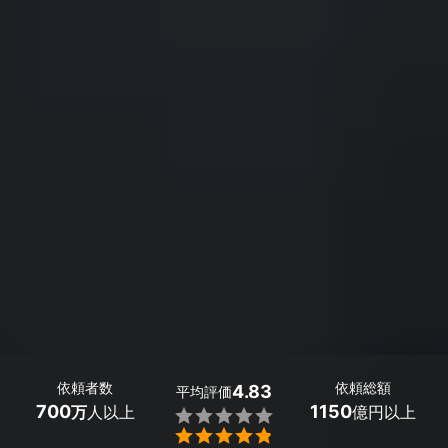
依頼者数
依頼総額
4.83
平均評価
700
1150
万
人以上
億円以上

