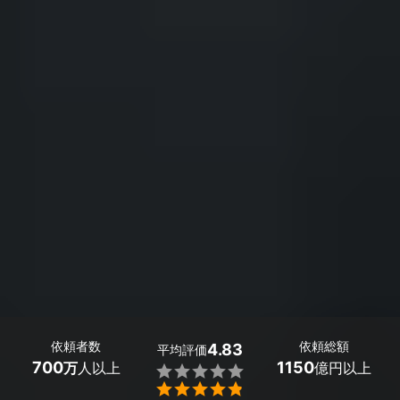
依頼者数
依頼総額
4.83
平均評価
700
1150
万
人以上
億円以上

