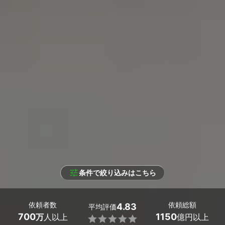
条件で絞り込みはこちら
依頼者数
依頼総額
4.83
平均評価
700
1150
万
人以上
億円以上
