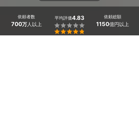
依頼者数
依頼総額
4.83
平均評価
700
1150
万
人以上
億円以上


条件を選択して
最適な
プロ
を見つけましょう
仕事内容
（未選択）
33
絞り込み
件
広島県福山市の探偵・興信所を探しましょう。
浮気調査や人探しは、信頼できるプロの探偵・興信所に
依頼しましょう。
「料金が安いだけでなく確かな調査力で身辺調査などし
てくれる広島県福山市の探偵・興信所が見つかるかし