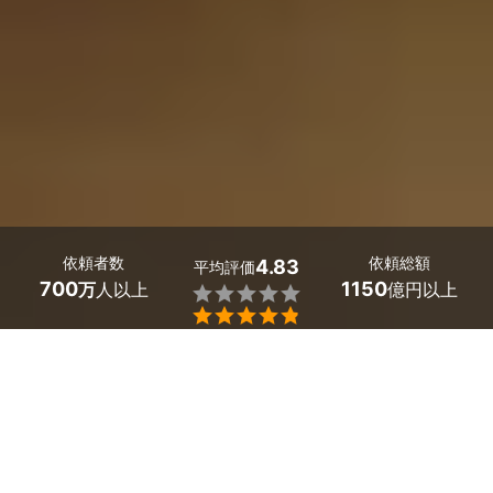
依頼者数
依頼総額
4.83
平均評価
700
1150
万
人以上
億円以上


ミツモアなら山形県の仮想通貨対応に強い税理士を実績
や口コミで比較できます。
仮想通貨で利益が出て何から手をつければいいか分から
ない方も、海外取引や過去分が重なって自分では進めら