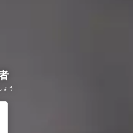
者
しょう