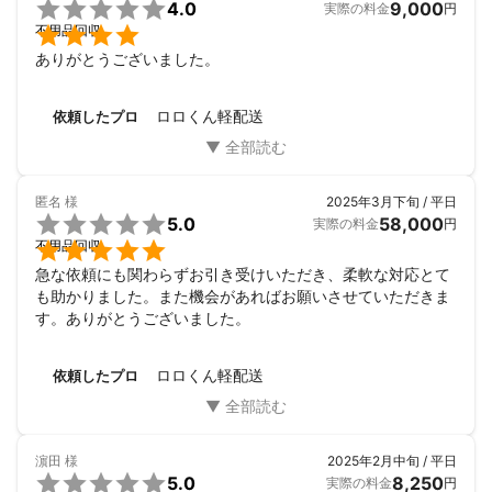

4.0
9,000
実際の料金
円

不用品回収
ありがとうございました。
ロロくん軽配送
依頼したプロ
匿名
様
2025年3月下旬 / 平日

5.0
58,000
実際の料金
円

不用品回収
急な依頼にも関わらずお引き受けいただき、柔軟な対応とて
も助かりました。また機会があればお願いさせていただきま
す。ありがとうございました。
ロロくん軽配送
依頼したプロ
濵田
様
2025年2月中旬 / 平日

5.0
8,250
実際の料金
円