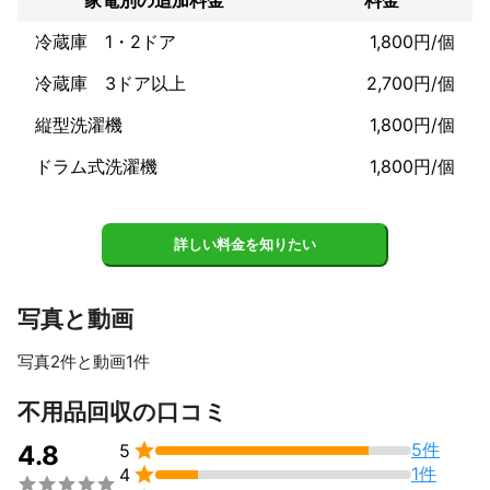
❖急なご依頼も対応可

冷蔵庫 1・2ドア
1,800円/個
❖トラブル防止のため、確実なお打ち合わせ

冷蔵庫 3ドア以上
2,700円/個
縦型洗濯機
1,800円/個
当店のモットー

◤しっかりと丁寧に！◢

ドラム式洗濯機
1,800円/個
お客様のご要望に沿った作業を行います！

※私一人で持ち運びが出来ないものについては、お客様にご協力頂
けますと幸いです。
詳しい料金を知りたい
これまでの実績
2024年6月に古物商許可を取得いたしました。

現在、不用品回収の力を入れております。

写真と動画
これまで引っ越しや家具・家電の配送にて培った経験やスキルが
写真2件と動画1件
ありますので、大きな家具や家電など運ぶことに関しては問題な
く行うことが出来ます。
不用品回収の口コミ
アピールポイント
個人のお客様からお引越しや家具の移動の


5件
4.8
5
ご依頼をたくさんいただき、


1件
4
その中での経験や培ったスキルを不用品回収に活かします！

