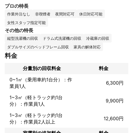
長男の小学校入学を機に愛知県知多市から、

プロの特長
妻の故郷である福津市に移住して今年で3年目です。

作業外注なし
非喫煙者
夜間対応可
休日対応可能
長男と長女が博多弁を喋るようになり、

女性スタッフ指定可能
子どもの環境対応はすごいなぁと思う今日この頃です(笑)

その他の特長
屋号は、初めて保護した黒猫ロロ(ろろ)からもらいました。

縦型洗濯機の回収
ドラム式洗濯機の回収
冷蔵庫の回収
みんなに愛され、みんなを愛す子だったので、

ダブルサイズのベッドフレーム回収
家具の解体対応
皆様に愛さるお店になれるよう、ロロにあやかりました。

料金
お客様のお役に立てるよう、精一杯頑張りますので、

ご用命いただけますようお願い申し上げます。

分量別の回収料金
料金
━━━━━━━━━━━━━━━━━━━━━━━━━━━━

0~1㎥（乗用車約1台分）：作
6,300円
業員1人
❖お客様に当店を気持ちよくご利用していただくため、　　❖

❖下記内容をご理解くださいますようお願い申し上げます。❖

1~3㎥（軽トラック約1台
9,900円
分）：作業員1人
❖軽トラック積み込み放題

1~3㎥（軽トラック約1台
12,600円
❖女性スタッフ同行可能

分）：作業員2人以上
❖パワーゲート搭載車両で安全に積み込み

家電別の追加料金
料金