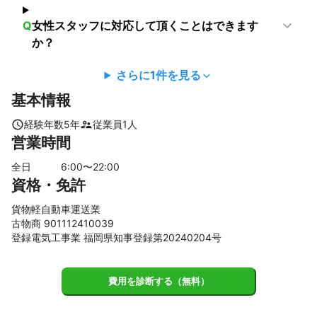
Q
女性スタッフに対応して頂くことはできます
か？
さらに
1
件を見る
基本情報
経験年数
5
年
従業員
1
人
営業時間
全日
6
:00〜
22
:00
資格・免許
貨物軽自動車運送業
古物商 901112410039
登録電気工事業 福岡県知事登録第20240204号
費用を診断する（無料）