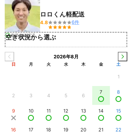
ロロくん軽配送
6
件
4.8


事業者確認済
空き状況から選ぶ
2026年8月
日
月
火
水
木
金
土
1
7
8
2
3
4
5
6
9
10
11
12
13
14
15
16
17
18
19
20
21
22