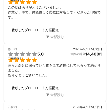

不用品回収
この度はありがとうございました。

作業が丁寧で、終始優しく柔軟に対応してくださった印象で
す。

非常に助かりました。

また機会がございましたらよろしくお願いいたします。
ロロくん軽配送
依頼したプロ
篠田
様
2025年5月上旬 / 祝日

5.0
14,400
実際の料金
円

不用品回収
色々と処分に困っていた物を全て綺麗にしてもらって助かり
ました。

ありがとうございました。
ロロくん軽配送
依頼したプロ
石倉
様
2025年4月上旬 / 平日