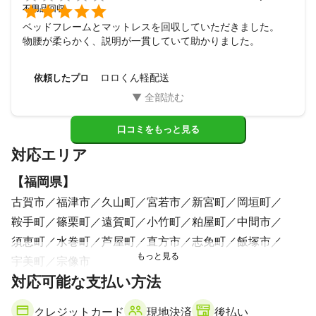

不用品回収
ベッドフレームとマットレスを回収していただきました。

物腰が柔らかく、説明が一貫していて助かりました。
ロロくん軽配送
依頼したプロ
口コミをもっと見る
対応エリア
【
福岡県
】
古賀市
福津市
久山町
宮若市
新宮町
岡垣町
鞍手町
篠栗町
遠賀町
小竹町
粕屋町
中間市
須恵町
水巻町
芦屋町
直方市
志免町
飯塚市
宇美町
宗像市
対応可能な支払い方法
クレジットカード
現地決済
後払い