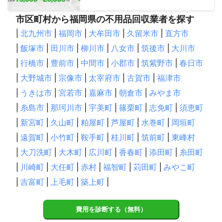
市区町村から福岡県の不用品回収業者を探す
|
北九州市
|
福岡市
|
大牟田市
|
久留米市
|
直方市
|
飯塚市
|
田川市
|
柳川市
|
八女市
|
筑後市
|
大川市
|
行橋市
|
豊前市
|
中間市
|
小郡市
|
筑紫野市
|
春日市
|
大野城市
|
宗像市
|
太宰府市
|
古賀市
|
福津市
|
うきは市
|
宮若市
|
嘉麻市
|
朝倉市
|
みやま市
|
糸島市
|
那珂川市
|
宇美町
|
篠栗町
|
志免町
|
須恵町
|
新宮町
|
久山町
|
粕屋町
|
芦屋町
|
水巻町
|
岡垣町
|
遠賀町
|
小竹町
|
鞍手町
|
桂川町
|
筑前町
|
東峰村
|
大刀洗町
|
大木町
|
広川町
|
香春町
|
添田町
|
糸田町
|
川崎町
|
大任町
|
赤村
|
福智町
|
苅田町
|
みやこ町
|
吉富町
|
上毛町
|
築上町
|
費用を診断する（無料）