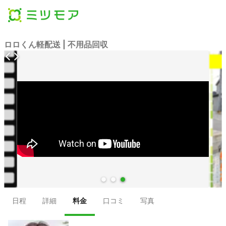
ロロくん軽配送 | 不用品回収
●
●
●
日程
詳細
料金
口コミ
写真