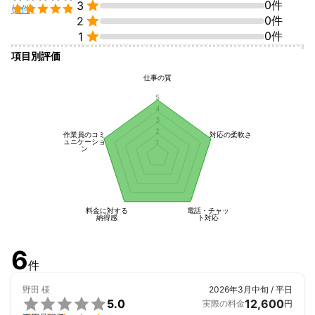

0件
3

(6件)

0件
2
◤しっかりと丁寧に！◢をモットーに、


0件
1
お客様に依頼して良かったと感じていただけるサービスをご提供
いたします。

項目別評価
仕事の質
5
4
3
2
作業員のコミ
対応の柔軟さ
ュニケーショ
1
ン
料金に対する
電話・チャッ
納得感
ト対応
6
件
野田
様
2026年3月中旬 / 平日

5.0
12,600
実際の料金
円