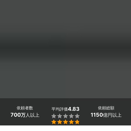
依頼者数
依頼総額
4.83
平均評価
700
1150
万
人以上
億円以上

