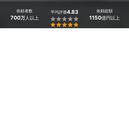
依頼者数
依頼総額
4.83
平均評価
700
1150
万
人以上
億円以上


条件を選択して
最適なプロを見つけましょう
エリア
奈良県 -
（未選択）
178
絞り込む
件
ミツモアなら奈良県の面格子取り付けの優良業者を、料
金・口コミ・評判・人気など複数の条件で比較できます。
「防犯対策で窓に柵を付けたい」から「台風による飛来物
を防ぎたい」まで、さまざまなリフォームに安心対応。相
場は13,200～74,800円ほどで、現在地から近くのおすす