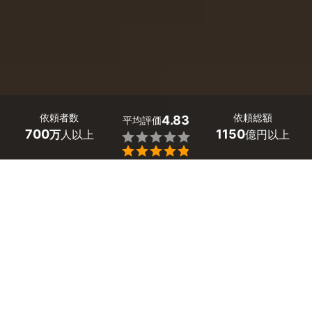
依頼者数
依頼総額
4.83
平均評価
700
1150
万
人以上
億円以上


大阪府吹田市の階段のリフォームは、ミツモアで。 
「年をとると、手すりのない階段の昇り降りは大変」「小
さな子どものために傾斜をゆるやかにしたい」。
階段は住まいの中でも危険な場所。だからこそ、大阪府吹
田市の経験豊富なプロに相談して、安全性の高い階段にし
ましょう！
階段のリフォームは、ノンスリップ、介護用リフトの取り
付けなど、さまざまな手法があります。プロにリフォーム