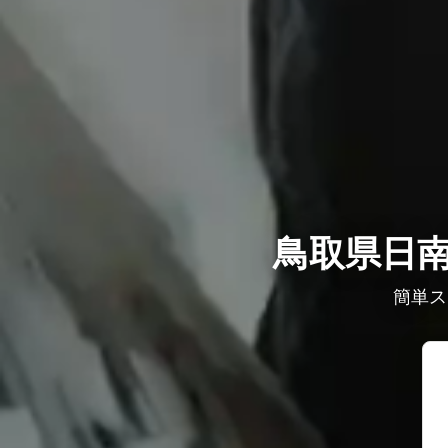
鳥取県日南
簡単ス