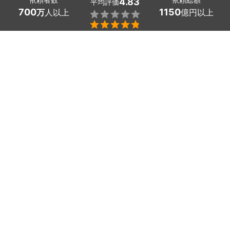
4.83
平均評価
700
1150
万
人以上
億円以上


秋田県北秋田市の除雪や雪下ろしの業者探しはミツモア
で。
雪国の冬は、個人宅の雪かきや排雪、屋根の雪おろし、雪
庇落としといった除雪作業が欠かせません。ただ雪かきは
重労働であり、落雪による思わぬ事故に巻き込まれること
もあります。
そこで除雪・排雪業者に依頼すれば、専用のスノースコッ
プやスノーダンプを利用して、効率的に除雪してくれるた
め安心です。
駐車場の車の掘り起こしやカーポートの雪下ろしも、プロ
の雪かき代行業者におまかせしましょう。
かんたん・お得な見積もり体験をミツモアで。
秋田県北秋田市のおすすめ雪かき・除雪・雪下ろし