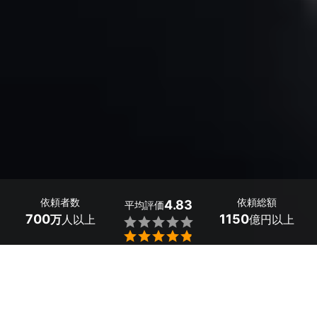
依頼者数
依頼総額
4.83
平均評価
700
1150
万
人以上
億円以上


富山県の道路使用許可・道路占有許可申請の行政書士探し
はミツモアで。
 道路は、人や車が通行するために作られているものです