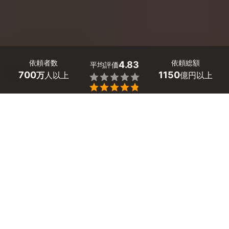
依頼者数
依頼総額
4.83
平均評価
700
1150
万
人以上
億円以上


リノベーション・大規模リフォーム業者探しはミツモア
で。
リノベーションなら「夢のオープンキッチン」、「古くな
った実家を北欧風に」、「リビングを広くとって、壁掛け
テレビを楽しみたい」など、あなたの理想をかなえること
ができます。
経験豊富なリノベーション業者に依頼して、あなたの望み
をしっかり叶えてもらいましょう。
ミツモアならどこよりも簡単に大規模リフォームの見積り
を無料でつけることができます！