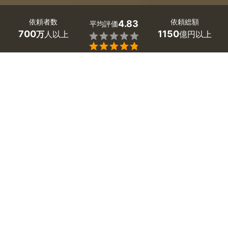
依頼者数
依頼総額
4.83
平均評価
700
1150
万
人以上
億円以上


ミツモアなら埼玉県熊谷市の和室から洋室へのリフォー
ムの優良業者を、料金や口コミなど複数の条件で比較で
きます。「畳の和室をフローリングに張り替えたい」か
ら「壁紙や押入れも一緒に変えたい」まで、さまざまな
リフォームに安心対応。相場は
6畳部屋の全面リフォー
ムで486,489～649,000円
ほどで、現在地から近くの
おすすめ業者を手間なく見つけられます。
埼玉県熊谷市のおすすめ洋室へのリフォーム業者
ecoワークス