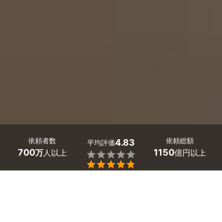
依頼者数
依頼総額
4.83
平均評価
700
1150
万
人以上
億円以上


広島県庄原市の外壁の掃除・高圧洗浄は、ミツモアで。
新築から数年経った家、外壁の汚れが気になり始めたので
メンテナンスしたいのだけど・・・。
広島県庄原市のクリーニング業者を探す際に、選択肢が多