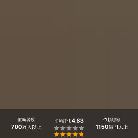
依頼者数
依頼総額
4.83
平均評価
700
1150
万
人以上
億円以上

