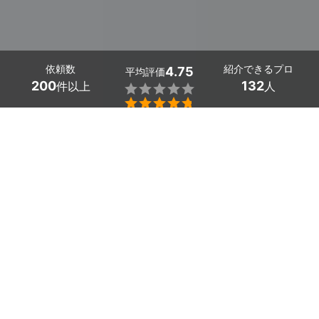
依頼数
紹介できるプロ
4.75
平均評価
200
132
件以上
人


ミツモアなら浦和のマットレスクリーニングの優良業者
を、料金や口コミなど複数の条件で比較できます。汗染
みで気になる臭いや黄ばみ、おねしょやペットの粗相
も、プロの技術でまるごとリセット。費用相場は
セミダ
ブル・ダブルサイズの両面で17,600～17,600円
、
片面
で12,000～13,900円
ほどで、現在地から近くの優良業
者を手間なく見つけられます。
浦和のおすすめマットレスクリーニング業者