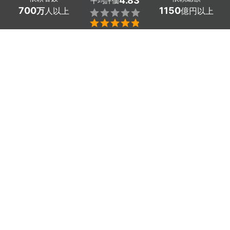
4.83
平均評価
700
1150
万
人以上
億円以上


ミツモアなら広島県坂町のマットレスクリーニングの優
良業者を、料金や口コミなど複数の条件で比較できま
す。汗染みで気になる臭いや黄ばみ、おねしょやペット
の粗相も、プロの技術でまるごとリセット。費用相場は
セミダブル・ダブルサイズの両面で19,000～19,000
円
、
片面で14,675～15,625円
ほどで、現在地から近く
の優良業者を手間なく見つけられます。
広島県坂町のおすすめマットレスクリーニング業者
福籠
表裏両面クリーニング（セミ
20,800
円
ダブル～ダブル）