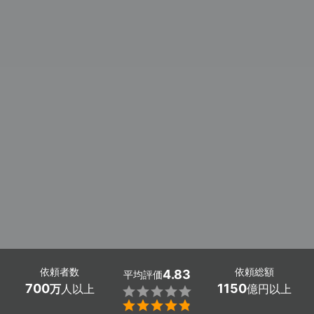
依頼者数
依頼総額
4.83
平均評価
700
1150
万
人以上
億円以上

