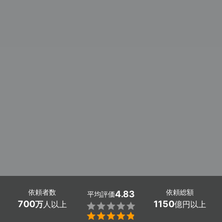
依頼者数
依頼総額
4.83
平均評価
700
1150
万
人以上
億円以上

