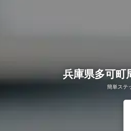
兵庫県多可町
簡単ステ