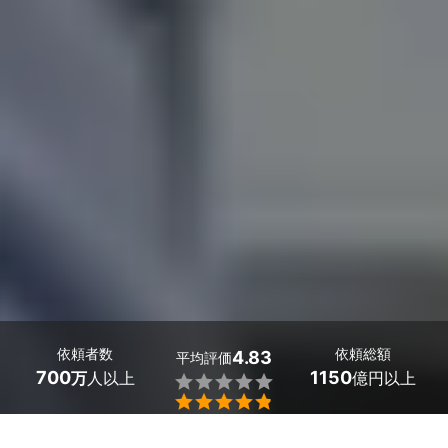
依頼者数
依頼総額
4.83
平均評価
700
1150
万
人以上
億円以上


武庫之荘・塚口のライブ配信代行はミツモアで。