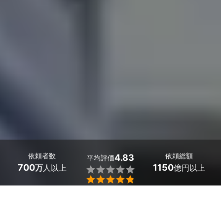
依頼者数
依頼総額
4.83
平均評価
700
1150
万
人以上
億円以上


兵庫県芦屋市のライブ配信代行はミツモアで。
ライブ配信代行を依頼する際に、「クオリティ」や「プロ