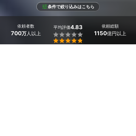
条件で絞り込みはこちら
依頼者数
依頼総額
4.83
平均評価
700
1150
万
人以上
億円以上


条件を選択して
最適なプロを見つけましょう
エリア
兵庫県 -
（未選択）
32
絞り込む
件
兵庫県のライブ配信代行はミツモアで。
ライブ配信代行を依頼する際に、「クオリティ」や「プロ
に実績があるのか」といった不安があるのではないでしょ