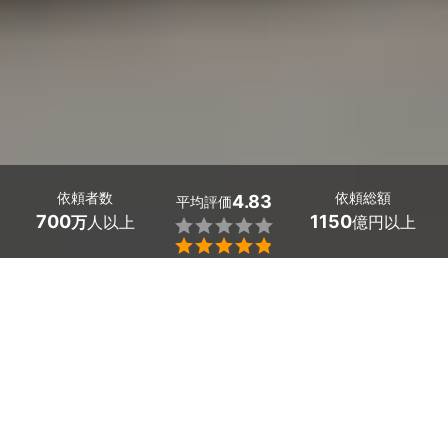
依頼者数
依頼総額
4.83
平均評価
700
1150
万
人以上
億円以上


ミツモアなら大阪府高槻市のIHクッキングヒーターの設
置・修理を行う優良業者を、料金や口コミなど複数の条
件で比較できます。「長年使っていて温まりにくくなっ
た」「ガスコンロから安全なIHに変えたい」まで、電気
工事士の資格を持つプロが丁寧に対応。費用相場は
IHク
ッキングヒーターの設置で13,000～15,000円（本体代
除く）
ほどで、現在地から近くのおすすめ業者を手間な