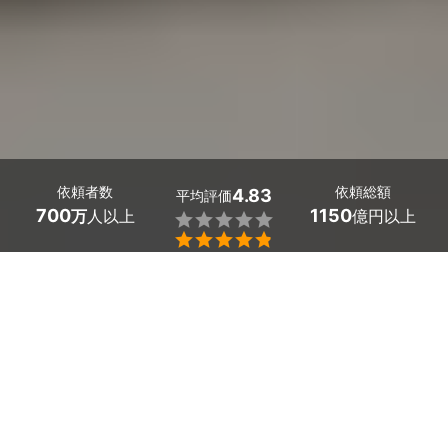
依頼者数
依頼総額
4.83
平均評価
700
1150
万
人以上
億円以上


ミツモアなら大阪府門真市のIHクッキングヒーターの設
置・修理を行う優良業者を、料金や口コミなど複数の条
件で比較できます。「長年使っていて温まりにくくなっ
た」「ガスコンロから安全なIHに変えたい」まで、電気
工事士の資格を持つプロが丁寧に対応。費用相場は
IHク
ッキングヒーターの設置で13,000～15,800円（本体代
除く）
ほどで、現在地から近くのおすすめ業者を手間な