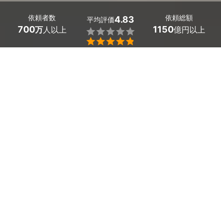
依頼者数
依頼総額
4.83
平均評価
700
1150
万
人以上
億円以上


ミツモアなら大阪府能勢町のIHクッキングヒーターの設
置・修理を行う優良業者を、料金や口コミなど複数の条
件で比較できます。「長年使っていて温まりにくくなっ
た」「ガスコンロから安全なIHに変えたい」まで、電気
工事士の資格を持つプロが丁寧に対応。費用相場は
IHク
ッキングヒーターの設置で13,000～15,800円（本体代
除く）
ほどで、現在地から近くのおすすめ業者を手間な
く見つけられます。
大阪府能勢町のおすすめIHクッキングヒーターの交
換・修理・取り付け業者