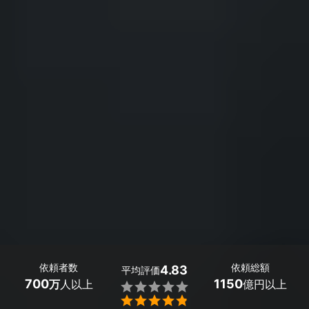
依頼者数
依頼総額
4.83
平均評価
700
1150
万
人以上
億円以上

