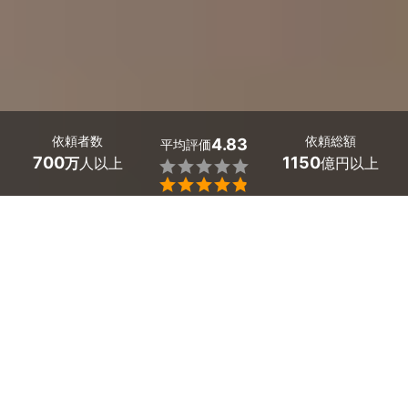
依頼者数
依頼総額
4.83
平均評価
700
1150
万
人以上
億円以上


ミツモアなら岡山県美咲町の家具組み立て代行業者を料
金や口コミで比較できます。「ニトリやIKEAの家具を1
人で組み立てられない」「ネット購入した家具の組み立
て方が難しい」「作業の時間や人手が足りない」という
時も、プロが丁寧に素早く組み立ててくれます。
料金相場は
ベッド1台で2,520～3,150円、たんす1つで
3,000～4,320円
です。