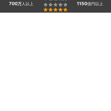
700
1150
万
人以上
億円以上


東京都中野区の玄関・ポーチ・エントランスクリーニング
のプロ探しはミツモアで。
玄関や玄関ポーチ、エントランスは家に出入りするときに
必ず通る場所なので、タイルや床に靴や衣服から落ちた泥
や砂ホコリなどの汚れがつきます。また外に面した箇所で
は風雨にさらされて水垢や苔がつくことも。その他にも排
気ガスによるすすなど、玄関は何かと汚れがつきがちな場
所です。日々お掃除をしていないと泥や砂ホコリは黒ずみ
になり、普段のお掃除では落としにくくなってしまいま
す。
こういった汚れが溜まってしまった玄関や玄関ポーチ、エ
ントランスのお掃除はプロに依頼することができます。プ
ロなら高圧洗浄によって玄関の汚れを隅々まで落としてく
れます。普段よく目にする場所だからこそ定期的にお掃除
をするのがおすすめです。
ミツモアでは予算や対応エリアに応じたあなたにピッタリ