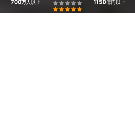
700
1150
万
人以上
億円以上


ミツモアなら大阪府田尻町のエコキュートの交換の優良
業者を、料金や口コミなど複数の条件で比較できます。
突然お湯が出なくなる緊急事態でも、最短で即日対応で
きるプロが駆けつけてくれて安心です。費用相場は
エコ
キュート本体の交換で85,000～99,000円（本体代を
除く）
ほどで、現在地から近くのおすすめ業者を手間な
く見つけられます。
大阪府田尻町のおすすめエコキュートの交換業者
松岡住設
4.6

(
5
件)
