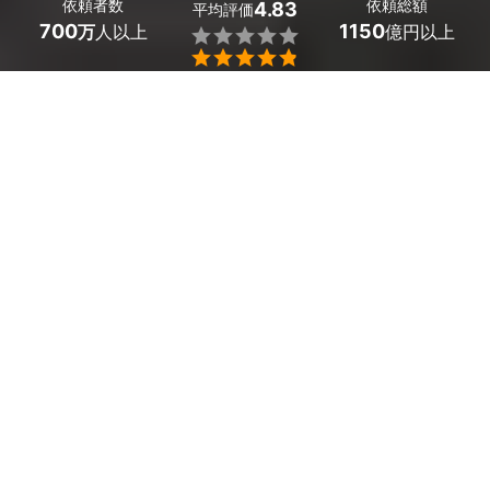
依頼者数
依頼総額
4.83
平均評価
700
1150
万
人以上
億円以上


ミツモアなら福岡県宇美町のエコキュートの交換の優良
業者を、料金や口コミなど複数の条件で比較できます。
突然お湯が出なくなる緊急事態でも、最短で即日対応で
きるプロが駆けつけてくれて安心です。費用相場は
エコ
キュート本体の交換で70,000～100,000円（本体代を
除く）
ほどで、現在地から近くのおすすめ業者を手間な
く見つけられます。
福岡県宇美町のおすすめエコキュートの交換業者
エナジー電気株式会社
ガス給湯器からエコキュー
143,000
円
トへの交換（本体代別）