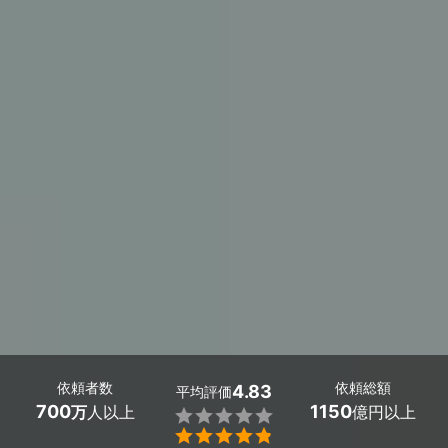
依頼者数
依頼総額
4.83
平均評価
700
1150
万
人以上
億円以上

