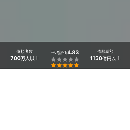
依頼者数
依頼総額
4.83
平均評価
700
1150
万
人以上
億円以上


宮崎県国富町でカーテンレール取り付けをお考えの方、ミ
ツモアでプロを探しませんか。
新居で以下のような悩みありませんか
・各窓に適したカーテンレールやカーテンボックスの選び
方が分からない
・10数個の窓があり、自分で取り付けるのが大変そう
・自分で取り付ける自信がなく、失敗が心配
・ハウスメーカーの見積もりが高く、費用を抑えたい