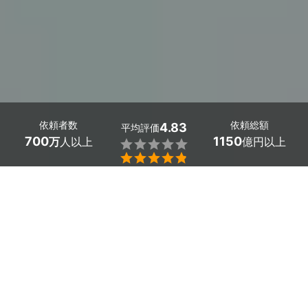
依頼者数
依頼総額
4.83
平均評価
700
1150
万
人以上
億円以上


熊本県阿蘇市でカーテンレール取り付けをお考えの方、ミ
ツモアでプロを探しませんか。
新居で以下のような悩みありませんか
・各窓に適したカーテンレールやカーテンボックスの選び
方が分からない
・10数個の窓があり、自分で取り付けるのが大変そう
・自分で取り付ける自信がなく、失敗が心配
・ハウスメーカーの見積もりが高く、費用を抑えたい