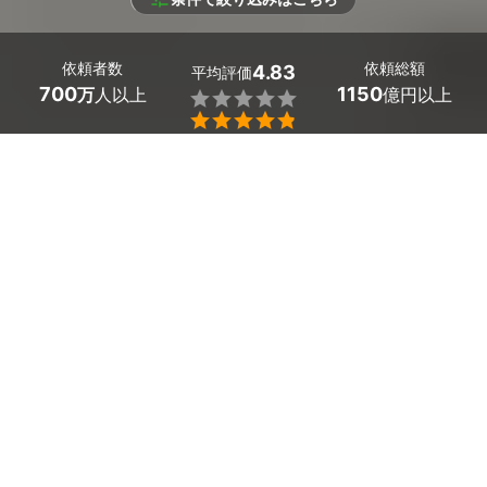
依頼者数
依頼総額
4.83
平均評価
700
1150
万
人以上
億円以上


条件を選択して
最適なプロを見つけましょう
エリア
福井県 -
（未選択）
33
絞り込む
件
福井県のカーポート・車庫・ガレージ掃除のプロ探しはミ
ツモアで。
外に面したカーポートや車庫、ガレージは砂やホコリ、苔
などの汚れがつきがちです。掃除しようと思っても外での