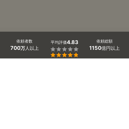
依頼者数
依頼総額
4.83
平均評価
700
1150
万
人以上
億円以上


和歌山県岩出市の浴室換気扇の交換業者探しはミツモア
で。
「異音がする」「異臭がする」「回転音が大きい」といっ
た浴室換気扇に関してお悩みはありませんか？
浴室換気扇の寿命は8年から10年だといわれていますが、
劣化症状がでたらプロに相談しましょう。換気扇の異常を
放置してしまうと、故障の悪化により高額な費用での施工
が必要になる可能性があります。
多機能換気扇交換を取り扱っていない業者もいますが、ミ
ツモアには数多くのプロが在籍していますので、お客様に