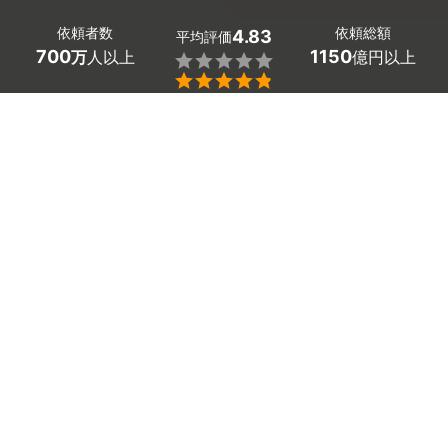
依頼者数
依頼総額
4.83
平均評価
700
1150
万
人以上
億円以上


ミツモアなら京都府長岡京市の風呂釜（追い炊き配管）
の洗浄の優良業者を、料金や口コミなど複数の条件で比
較できます。浴槽の縁に浮いてくる茶色い湯垢やお湯の
生臭いニオイも、洗剤が届きにくい配管の奥まで徹底的
に洗浄してすっきり除去。
費用相場は11,000～15,000
円
ほどで、現在地から近くの優良業者を手間なく見つけ
られます。
京都府長岡京市のおすすめ風呂釜洗浄業者
おそうじトラソル