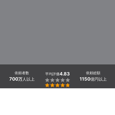
依頼者数
依頼総額
4.83
平均評価
700
1150
万
人以上
億円以上


京都府のダクト清掃業者探しはミツモアで。
ダクトには空調ダクト・換気ダクト・厨房ダクトの3種類
あり、使用目的によって分かれます。そのため、汚れ方に
関してもそれぞれのダクトで違いがあり、掃除の仕方も種